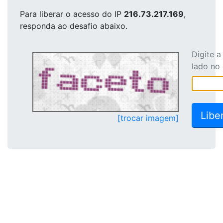
Para liberar o acesso
do IP
216.73.217.169
,
responda ao desafio abaixo.
Digite 
lado no
[trocar imagem]